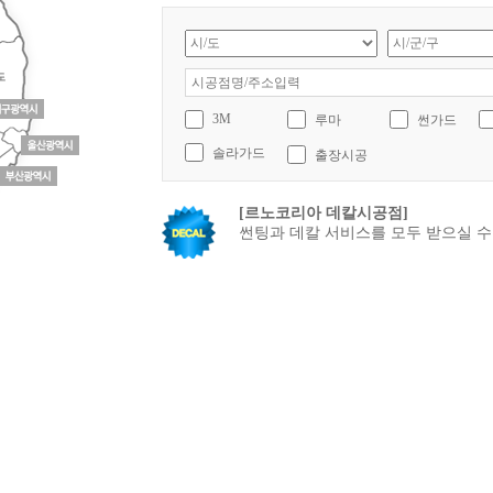
3M
루마
썬가드
솔라가드
출장시공
[르노코리아 데칼시공점]
썬팅과 데칼 서비스를 모두 받으실 수